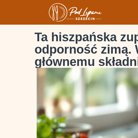
Ta hiszpańska zu
odporność zimą. 
głównemu składn