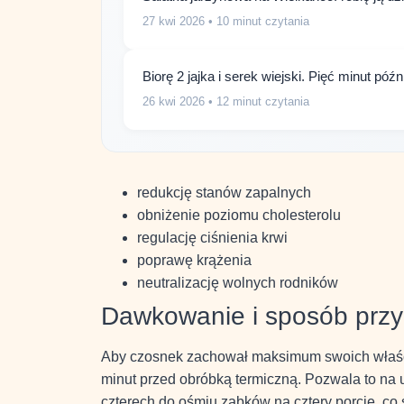
27 kwi 2026
• 10 minut czytania
Biorę 2 jajka i serek wiejski. Pięć minut p
26 kwi 2026
• 12 minut czytania
redukcję stanów zapalnych
obniżenie poziomu cholesterolu
regulację ciśnienia krwi
poprawę krążenia
neutralizację wolnych rodników
Dawkowanie i sposób prz
Aby czosnek zachował maksimum swoich właśc
minut przed obróbką termiczną. Pozwala to na u
czterech do ośmiu ząbków na cztery porcje, c