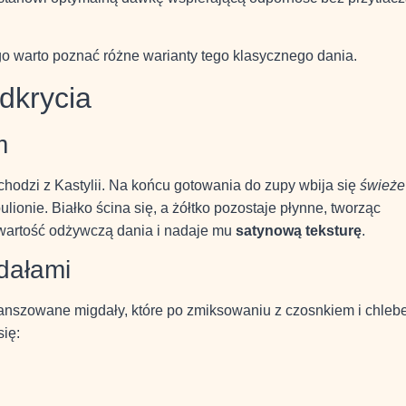
o warto poznać różne warianty tego klasycznego dania.
dkrycia
m
hodzi z Kastylii. Na końcu gotowania do zupy wbija się
świeże
lionie. Białko ścina się, a żółtko pozostaje płynne, tworząc
wartość odżywczą dania i nadaje mu
satynową teksturę
.
dałami
lanszowane migdały, które po zmiksowaniu z czosnkiem i chle
się: