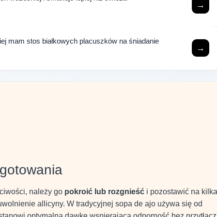
→
óźniej mam stos białkowych placuszków na śniadanie
→
ygotowania
iwości, należy go
pokroić lub rozgnieść
i pozostawić na kilk
wolnienie allicyny. W tradycyjnej sopa de ajo używa się od
o stanowi optymalną dawkę wspierającą odporność bez przytłac