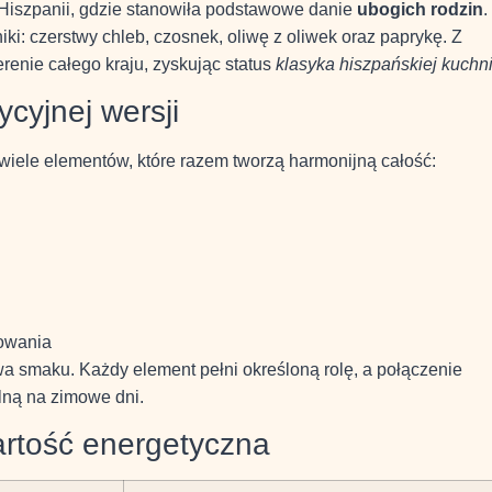
 Hiszpanii, gdzie stanowiła podstawowe danie
ubogich rodzin
.
ki: czerstwy chleb, czosnek, oliwę z oliwek oraz paprykę. Z
erenie całego kraju, zyskując status
klasyka hiszpańskiej kuchn
cyjnej wersji
wiele elementów, które razem tworzą harmonijną całość:
towania
a smaku. Każdy element pełni określoną rolę, a połączenie
lną na zimowe dni.
artość energetyczna