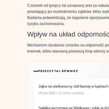
Czosnek od tysięcy lat uznawany jest za
natura
powstający po rozdrobnieniu ząbków, który wy
Badania potwierdzają, że regularne spożywanie
ryzyko zachorowania.
Wpływ na układ odpornoś
Mechanizm działania czosnku na odporność jest
krwinek, które stanowią pierwszą linię obron
PRZECZYTAJ RÓWNIEŻ
Jajka na wielkanocny stół barwię w łupina
28 kwi 2026
• 12 minut czytania
Sałatka jarzynowa na Wielkanoc: robię ją dzi