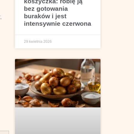
koszyczka: robię ją
bez gotowania
buraków i jest
i
.
intensywnie czerwona
29 kwietnia 2026