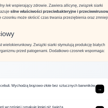
lny lek
wspierający zdrowie. Zawiera allicynę, związek siarki
kazuje
silne właściwości przeciwbakteryjne i przeciwwiruso
 czosnku może skrócić czas trwania przeziębienia oraz zmniej
ciowy
 wielokierunkowy. Związki siarki stymulują produkcję białych
y organizmu przed patogenami. Dodatkowo czosnek wspomaga:
ch cebuli. Wychodzą brązowo-złote bez sztucznych barwników
→
eń wcześniej i smakuje lepiej niż świeża