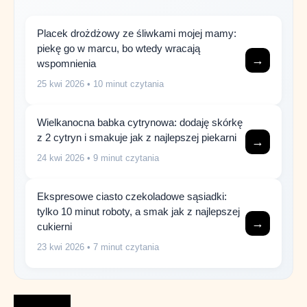
Placek drożdżowy ze śliwkami mojej mamy:
piekę go w marcu, bo wtedy wracają
→
wspomnienia
25 kwi 2026
• 10 minut czytania
Wielkanocna babka cytrynowa: dodaję skórkę
z 2 cytryn i smakuje jak z najlepszej piekarni
→
24 kwi 2026
• 9 minut czytania
Ekspresowe ciasto czekoladowe sąsiadki:
tylko 10 minut roboty, a smak jak z najlepszej
→
cukierni
23 kwi 2026
• 7 minut czytania