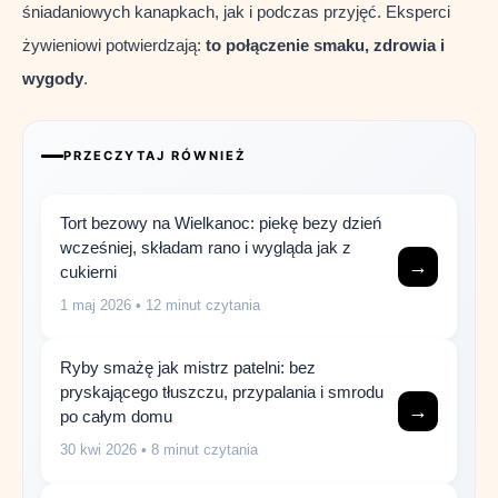
śniadaniowych kanapkach, jak i podczas przyjęć. Eksperci
żywieniowi potwierdzają:
to połączenie smaku, zdrowia i
wygody
.
PRZECZYTAJ RÓWNIEŻ
Tort bezowy na Wielkanoc: piekę bezy dzień
wcześniej, składam rano i wygląda jak z
→
cukierni
1 maj 2026
• 12 minut czytania
Ryby smażę jak mistrz patelni: bez
pryskającego tłuszczu, przypalania i smrodu
→
po całym domu
30 kwi 2026
• 8 minut czytania