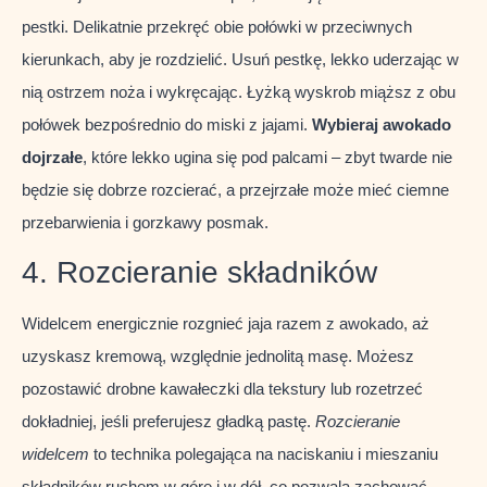
pestki. Delikatnie przekręć obie połówki w przeciwnych
kierunkach, aby je rozdzielić. Usuń pestkę, lekko uderzając w
nią ostrzem noża i wykręcając. Łyżką wyskrob miąższ z obu
połówek bezpośrednio do miski z jajami.
Wybieraj awokado
dojrzałe
, które lekko ugina się pod palcami – zbyt twarde nie
będzie się dobrze rozcierać, a przejrzałe może mieć ciemne
przebarwienia i gorzkawy posmak.
4. Rozcieranie składników
Widelcem energicznie rozgnieć jaja razem z awokado, aż
uzyskasz kremową, względnie jednolitą masę. Możesz
pozostawić drobne kawałeczki dla tekstury lub rozetrzeć
dokładniej, jeśli preferujesz gładką pastę.
Rozcieranie
widelcem
to technika polegająca na naciskaniu i mieszaniu
składników ruchem w górę i w dół, co pozwala zachować