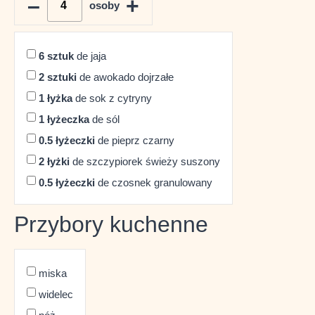
–
+
osoby
6
sztuk
de jaja
2
sztuki
de awokado dojrzałe
1
łyżka
de sok z cytryny
1
łyżeczka
de sól
0.5
łyżeczki
de pieprz czarny
2
łyżki
de szczypiorek świeży suszony
0.5
łyżeczki
de czosnek granulowany
Przybory kuchenne
miska
widelec