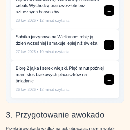
cebuli. Wychodzą brązowo-złote bez
→
sztucznych barwników
28 kwi 2026
• 12 minut czytania
Sałatka jarzynowa na Wielkanoc: robię ją
dzień wcześniej i smakuje lepiej niż świeża
→
27 kwi 2026
• 10 minut czytania
Biorę 2 jajka i serek wiejski. Pięć minut później
mam stos białkowych placuszków na
→
śniadanie
26 kwi 2026
• 12 minut czytania
3. Przygotowanie awokado
Przekrój awokado wzdłuż na pół, obracając nożem wokół