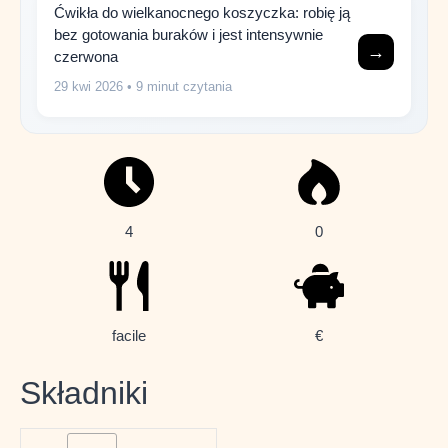
Ćwikła do wielkanocnego koszyczka: robię ją
bez gotowania buraków i jest intensywnie
→
czerwona
29 kwi 2026
• 9 minut czytania
4
0
facile
€
Składniki