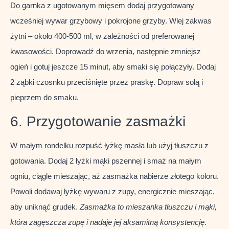
Do garnka z ugotowanym mięsem dodaj przygotowany
wcześniej wywar grzybowy i pokrojone grzyby. Wlej zakwas
żytni – około 400-500 ml, w zależności od preferowanej
kwasowości. Doprowadź do wrzenia, następnie zmniejsz
ogień i gotuj jeszcze 15 minut, aby smaki się połączyły. Dodaj
2 ząbki czosnku przeciśnięte przez praskę. Dopraw solą i
pieprzem do smaku.
6. Przygotowanie zasmażki
W małym rondelku rozpuść łyżkę masła lub użyj tłuszczu z
gotowania. Dodaj 2 łyżki mąki pszennej i smaż na małym
ogniu, ciągle mieszając, aż zasmażka nabierze złotego koloru.
Powoli dodawaj łyżkę wywaru z zupy, energicznie mieszając,
aby uniknąć grudek.
Zasmażka to mieszanka tłuszczu i mąki,
która zagęszcza zupę i nadaje jej aksamitną konsystencję
.