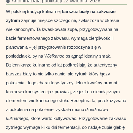
Antonina
Data publikacji
22 kwietnia, 2026
W polskiej tradycji kulinarnej
barszcz biały na zakwasie
żytnim
zajmuje miejsce szczególne, zwłaszcza w okresie
wielkanocnym. Ta kwaskowata zupa, przygotowywana na
bazie fermentowanego zakwasu, wymaga cierpliwości i
planowania – jej przygotowanie rozpoczyna się w
poniedziałek, by na
Wielkanoc
osiągnąć idealny smak.
Dziennikarze kulinarne od lat podkreślają, że autentyczny
barszcz biały to nie tylko danie, ale
rytuał
, który łączy
pokolenia. Jego charakterystyczny, lekko kwaśny aromat i
kremowa konsystencja sprawiają, że jest on nieodłącznym
elementem wielkanocnego stołu. Receptura ta, przekazywana
z pokolenia na pokolenie, zyskała miano
dziedzictwa
kulinarnego
, które warto kultywować. Przygotowanie zakwasu
żytniego wymaga kilku dni fermentacji, co nadaje zupie głębię