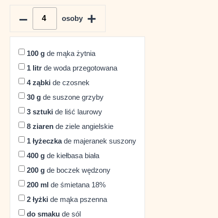
–
+
osoby
100
g
de mąka żytnia
1
litr
de woda przegotowana
4
ząbki
de czosnek
30
g
de suszone grzyby
3
sztuki
de liść laurowy
8
ziaren
de ziele angielskie
1
łyżeczka
de majeranek suszony
400
g
de kiełbasa biała
200
g
de boczek wędzony
200
ml
de śmietana 18%
2
łyżki
de mąka pszenna
do smaku
de sól