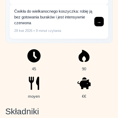
Ćwikła do wielkanocnego koszyczka: robię ją
bez gotowania buraków i jest intensywnie
→
czerwona
29 kwi 2026
• 9 minut czytania
45
90
moyen
€€
Składniki