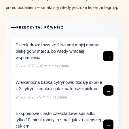
przed podaniem – smaki się wtedy jeszcze lepiej zintegrują.
PRZECZYTAJ RÓWNIEŻ
Placek drożdżowy ze śliwkami mojej mamy:
piekę go w marcu, bo wtedy wracają
→
wspomnienia
25 kwi 2026
• 10 minut czytania
Wielkanocna babka cytrynowa: dodaję skórkę
z 2 cytryn i smakuje jak z najlepszej piekarni
→
24 kwi 2026
• 9 minut czytania
Ekspresowe ciasto czekoladowe sąsiadki:
tylko 10 minut roboty, a smak jak z najlepszej
→
cukierni