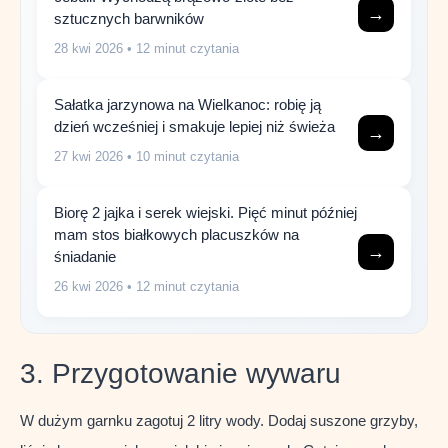
→
sztucznych barwników
28 kwi 2026
• 12 minut czytania
Sałatka jarzynowa na Wielkanoc: robię ją
dzień wcześniej i smakuje lepiej niż świeża
→
27 kwi 2026
• 10 minut czytania
Biorę 2 jajka i serek wiejski. Pięć minut później
mam stos białkowych placuszków na
→
śniadanie
26 kwi 2026
• 12 minut czytania
3. Przygotowanie wywaru
W dużym garnku zagotuj 2 litry wody. Dodaj suszone grzyby,