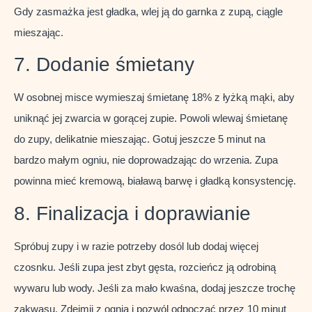
Gdy zasmażka jest gładka, wlej ją do garnka z zupą, ciągle
mieszając.
7. Dodanie śmietany
W osobnej misce wymieszaj śmietanę 18% z łyżką mąki, aby
uniknąć jej zwarcia w gorącej zupie. Powoli wlewaj śmietanę
do zupy, delikatnie mieszając. Gotuj jeszcze 5 minut na
bardzo małym ogniu, nie doprowadzając do wrzenia. Zupa
powinna mieć kremową, białawą barwę i gładką konsystencję.
8. Finalizacja i doprawianie
Spróbuj zupy i w razie potrzeby dosól lub dodaj więcej
czosnku. Jeśli zupa jest zbyt gęsta, rozcieńcz ją odrobiną
wywaru lub wody. Jeśli za mało kwaśna, dodaj jeszcze trochę
zakwasu. Zdejmij z ognia i pozwól odpocząć przez 10 minut